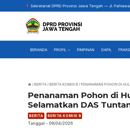
Skip
Sekretariat DPRD Provinsi Jawa Tengah — Jl. Pahlaw
to
content
BERANDA
PROFIL
PIMPINAN
DAPIL
FRAKS
/
BERITA
/
BERITA KOMISI B
/
PENANAMAN POHON DI HU
Penanaman Pohon di H
Selamatkan DAS Tunta
BERITA
BERITA KOMISI B
Tanggal -
09/04/2026