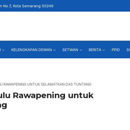
an No.7, Kota Semarang 50249
I
KELENGKAPAN DEWAN
SETWAN
BERITA
PPID
S
LU RAWAPENING UNTUK SELAMATKAN DAS TUNTANG
ulu Rawapening untuk
ng