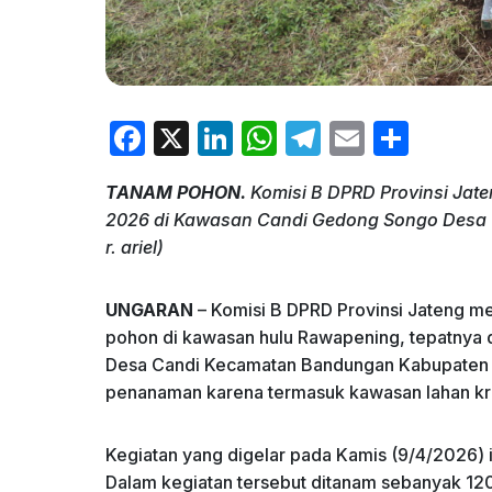
F
X
Li
W
T
E
S
a
n
h
el
m
h
TANAM POHON.
Komisi B DPRD Provinsi Ja
c
k
at
e
ai
ar
2026 di Kawasan Candi Gedong Songo Desa 
e
e
s
gr
l
e
r. ariel)
b
dI
A
a
o
n
p
m
UNGARAN
– Komisi B DPRD Provinsi Jateng m
pohon di kawasan hulu Rawapening, tepatnya
o
p
Desa Candi Kecamatan Bandungan Kabupaten Se
k
penanaman karena termasuk kawasan lahan kr
Kegiatan yang digelar pada Kamis (9/4/2026) 
Dalam kegiatan tersebut ditanam sebanyak 120