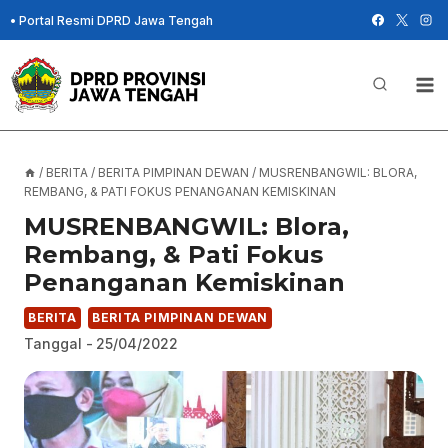
Skip
•
Portal Resmi DPRD Jawa Tengah
to
content
/
BERITA
/
BERITA PIMPINAN DEWAN
/
MUSRENBANGWIL: BLORA,
REMBANG, & PATI FOKUS PENANGANAN KEMISKINAN
MUSRENBANGWIL: Blora,
Rembang, & Pati Fokus
Penanganan Kemiskinan
BERITA
BERITA PIMPINAN DEWAN
Tanggal -
25/04/2022