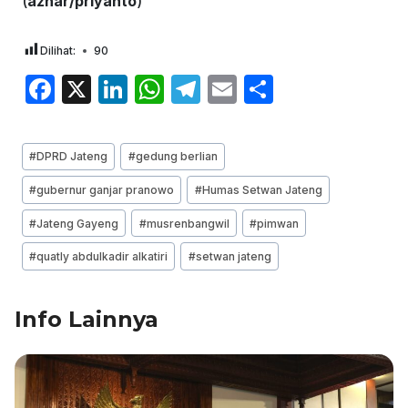
(
azhar/priyanto
)
Dilihat:
90
F
X
Li
W
T
E
S
a
n
h
el
m
h
c
k
at
e
ai
ar
Post
#
DPRD Jateng
#
gedung berlian
e
e
s
gr
l
e
Tags:
#
gubernur ganjar pranowo
#
Humas Setwan Jateng
b
dI
A
a
#
Jateng Gayeng
#
musrenbangwil
#
pimwan
o
n
p
m
o
p
#
quatly abdulkadir alkatiri
#
setwan jateng
k
Info Lainnya