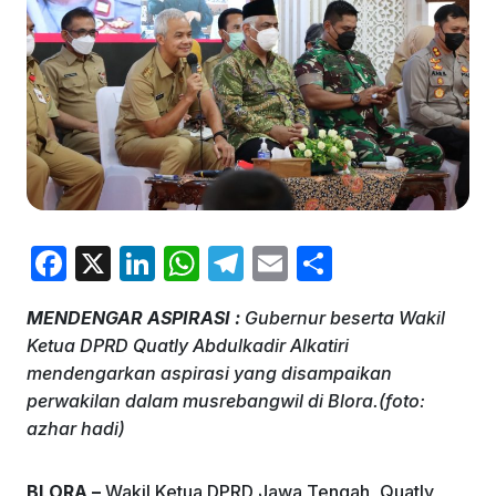
F
X
Li
W
T
E
S
a
n
h
el
m
h
MENDENGAR ASPIRASI :
Gubernur beserta Wakil
c
k
at
e
ai
ar
Ketua DPRD Quatly Abdulkadir Alkatiri
e
e
s
gr
l
e
mendengarkan aspirasi yang disampaikan
b
dI
A
a
perwakilan dalam musrebangwil di Blora.(foto:
azhar hadi)
o
n
p
m
o
p
BLORA –
Wakil Ketua DPRD Jawa Tengah, Quatly