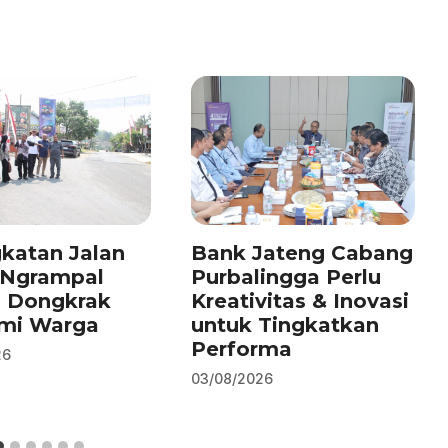
katan Jalan
Bank Jateng Cabang
–Ngrampal
Purbalingga Perlu
n Dongkrak
Kreativitas & Inovasi
mi Warga
untuk Tingkatkan
Performa
26
03/08/2026