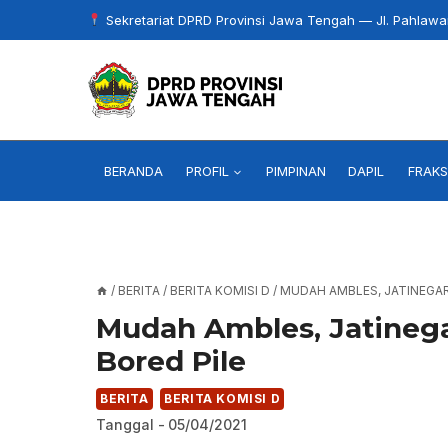
Skip
Sekretariat DPRD Provinsi Jawa Tengah — Jl. Pahlaw
to
content
BERANDA
PROFIL
PIMPINAN
DAPIL
FRAKS
/
BERITA
/
BERITA KOMISI D
/
MUDAH AMBLES, JATINEGAR
Mudah Ambles, Jatineg
Bored Pile
BERITA
BERITA KOMISI D
Tanggal -
05/04/2021