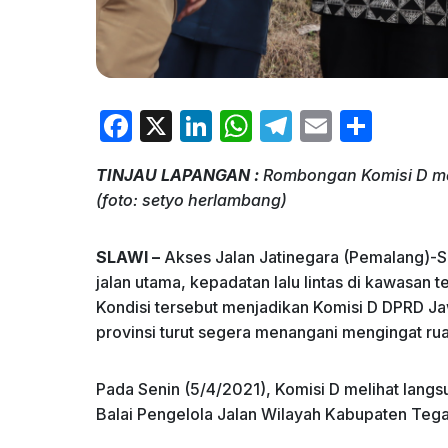
F
X
Li
W
T
E
S
a
n
h
el
m
h
TINJAU LAPANGAN :
Rombongan Komisi D men
c
k
at
e
ai
ar
(foto: setyo herlambang)
e
e
s
gr
l
e
b
dI
A
a
SLAWI –
Akses Jalan Jatinegara (Pemalang)-Sl
o
n
p
m
jalan utama, kepadatan lalu lintas di kawasan 
Kondisi tersebut menjadikan Komisi D DPRD J
o
p
provinsi turut segera menangani mengingat rua
k
Pada Senin (5/4/2021), Komisi D melihat langs
Balai Pengelola Jalan Wilayah Kabupaten Tega