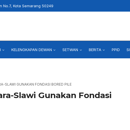
an No.7, Kota Semarang 50249
I
KELENGKAPAN DEWAN
SETWAN
BERITA
PPID
S
A-SLAWI GUNAKAN FONDASI BORED PILE
ara-Slawi Gunakan Fondasi