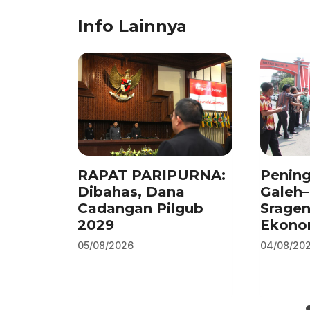
c
k
at
e
ai
ar
Info Lainnya
e
e
s
gr
l
e
b
dI
A
a
o
n
p
m
o
p
k
RAPAT PARIPURNA:
Pening
Dibahas, Dana
Galeh
Cadangan Pilgub
Srage
2029
Ekono
05/08/2026
04/08/20