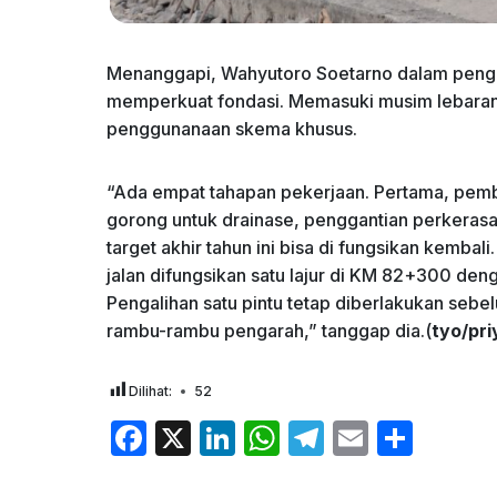
Menanggapi, Wahyutoro Soetarno dalam penge
memperkuat fondasi. Memasuki musim lebaran 
penggunanaan skema khusus.
“Ada empat tahapan pekerjaan. Pertama, pem
gorong untuk drainase, penggantian perkerasa
target akhir tahun ini bisa di fungsikan kemba
jalan difungsikan satu lajur di KM 82+300 den
Pengalihan satu pintu tetap diberlakukan seb
rambu-rambu pengarah,” tanggap dia.(
tyo/pri
Dilihat:
52
F
X
Li
W
T
E
S
a
n
h
el
m
h