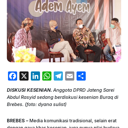
F
X
Li
W
T
E
S
a
n
h
el
m
h
DISKUSI KESENIAN.
Anggota DPRD Jateng Sarei
c
k
at
e
ai
ar
Abdul Rasyid sedang berdiskusi kesenian Buraq di
e
e
s
gr
l
e
Brebes. (foto: dyana sulist)
b
dI
A
a
o
n
p
m
BREBES –
Media komunikasi tradisional, selain erat
dengan gaya khas kesenian, juga punya nilai budaya,