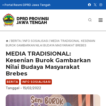
Skip
•
Portal Resmi DPRD Jawa Tengah
to
content
/
BERITA
/
INFO SOSIALISASI
/
MEDIA TRADISIONAL: KESENIAN
BUROK GAMBARKAN NILAI BUDAYA MASYARAKAT BREBES
MEDIA TRADISIONAL:
Kesenian Burok Gambarkan
Nilai Budaya Masyarakat
Brebes
BERITA
INFO SOSIALISASI
Tanggal -
15/02/2022