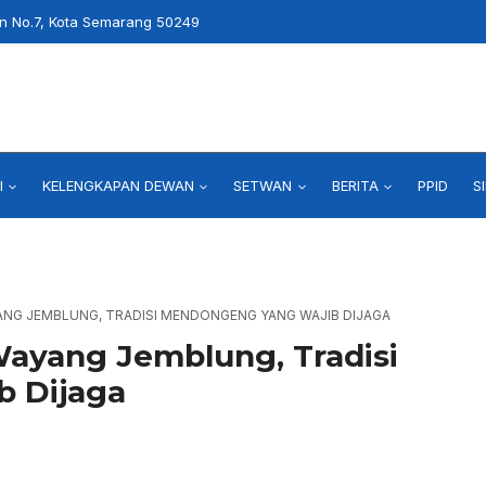
an No.7, Kota Semarang 50249
I
KELENGKAPAN DEWAN
SETWAN
BERITA
PPID
S
YANG JEMBLUNG, TRADISI MENDONGENG YANG WAJIB DIJAGA
ayang Jemblung, Tradisi
 Dijaga