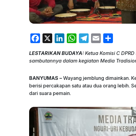
F
X
Li
W
T
E
S
a
n
h
el
m
h
LESTARIKAN BUDAYA:
Ketua Komisi C DPRD
c
k
at
e
ai
ar
sambutannya dalam kegiatan Media Tradisiona
e
e
s
gr
l
e
b
dI
A
a
BANYUMAS –
Wayang jemblung dimainkan. Ke
o
n
p
m
berisi percakapan satu atau dua orang lebih.
dari suara pemain.
o
p
k