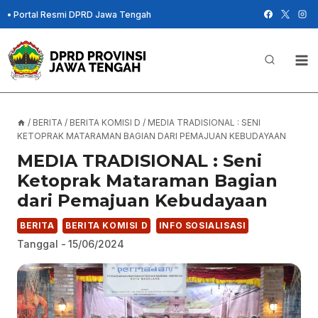
Skip
•
Portal Resmi DPRD Jawa Tengah
to
content
/
BERITA
/
BERITA KOMISI D
/
MEDIA TRADISIONAL : SENI
KETOPRAK MATARAMAN BAGIAN DARI PEMAJUAN KEBUDAYAAN
MEDIA TRADISIONAL : Seni
Ketoprak Mataraman Bagian
dari Pemajuan Kebudayaan
BERITA
BERITA KOMISI D
INFO SOSIALISASI
Tanggal -
15/06/2024