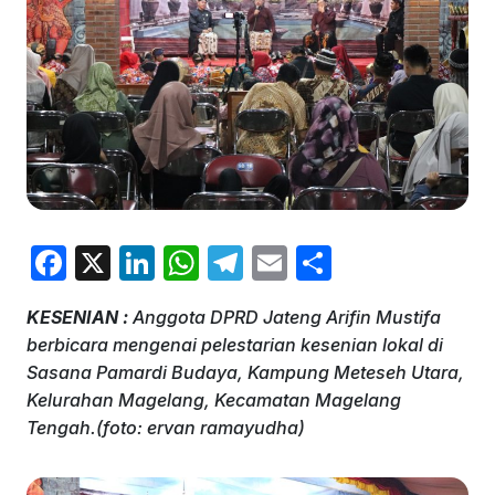
F
X
Li
W
T
E
S
a
n
h
el
m
h
KESENIAN :
Anggota DPRD Jateng Arifin Mustifa
c
k
at
e
ai
ar
berbicara mengenai pelestarian kesenian lokal di
e
e
s
gr
l
e
Sasana Pamardi Budaya, Kampung Meteseh Utara,
b
dI
A
a
Kelurahan Magelang, Kecamatan Magelang
Tengah.(foto: ervan ramayudha)
o
n
p
m
o
p