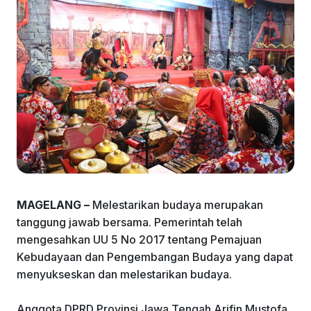
k
MAGELANG –
Melestarikan budaya merupakan
tanggung jawab bersama. Pemerintah telah
mengesahkan UU 5 No 2017 tentang Pemajuan
Kebudayaan dan Pengembangan Budaya yang dapat
menyukseskan dan melestarikan budaya.
Anggota DPRD Provinsi Jawa Tengah Arifin Mustofa