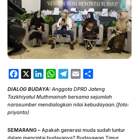
F
X
Li
W
T
E
S
a
n
h
el
m
h
DIALOG BUDAYA:
Anggota DPRD Jateng
c
k
at
e
ai
ar
Tazkhiyatul Muthmainah bersama sejumlah
e
e
s
gr
l
e
narasumber mendialogkan nilai kebudayaan.(foto:
b
dI
A
a
priyanto)
o
n
p
m
SEMARANG –
Apakah generasi muda sudah luntur
o
p
dalam mencintai budayanya? Budayawan Timur