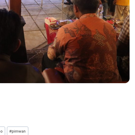
no
#
pimwan