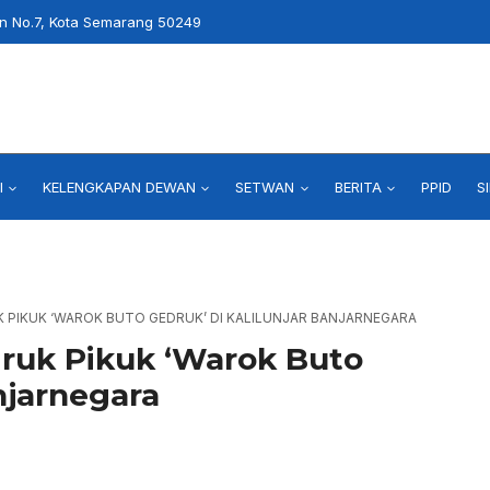
an No.7, Kota Semarang 50249
I
KELENGKAPAN DEWAN
SETWAN
BERITA
PPID
S
UK PIKUK ‘WAROK BUTO GEDRUK’ DI KALILUNJAR BANJARNEGARA
ruk Pikuk ‘Warok Buto
njarnegara