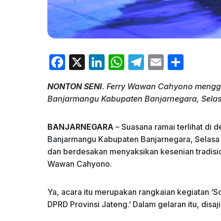
F
X
Li
W
T
E
S
a
n
h
el
m
h
NONTON SENI
. Ferry Wawan Cahyono menggel
c
k
at
e
ai
ar
Banjarmangu Kabupaten Banjarnegara, Selasa 
e
e
s
gr
l
e
b
dI
A
a
BANJARNEGARA
– Suasana ramai terlihat di
o
n
p
m
Banjarmangu Kabupaten Banjarnegara, Selasa
dan berdesakan menyaksikan kesenian tradisio
o
p
Wawan Cahyono.
k
Ya, acara itu merupakan rangkaian kegiatan ‘So
DPRD Provinsi Jateng.’ Dalam gelaran itu, disa