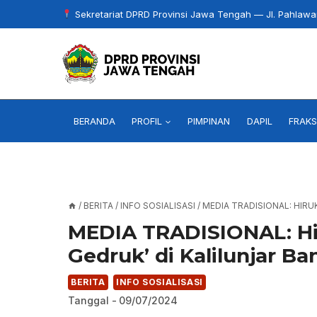
Skip
Sekretariat DPRD Provinsi Jawa Tengah — Jl. Pahlaw
to
content
BERANDA
PROFIL
PIMPINAN
DAPIL
FRAKS
/
BERITA
/
INFO SOSIALISASI
/
MEDIA TRADISIONAL: HIR
MEDIA TRADISIONAL: Hi
Gedruk’ di Kalilunjar Ba
BERITA
INFO SOSIALISASI
Tanggal -
09/07/2024