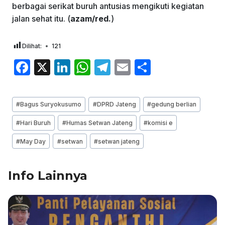
berbagai serikat buruh antusias mengikuti kegiatan
jalan sehat itu. (
azam/red.
)
Dilihat:
121
F
X
Li
W
T
E
S
a
n
h
el
m
h
c
k
at
e
ai
ar
Post
#
Bagus Suryokusumo
#
DPRD Jateng
#
gedung berlian
e
e
s
gr
l
e
Tags:
#
Hari Buruh
#
Humas Setwan Jateng
#
komisi e
b
dI
A
a
#
May Day
#
setwan
#
setwan jateng
o
n
p
m
o
p
Info Lainnya
k