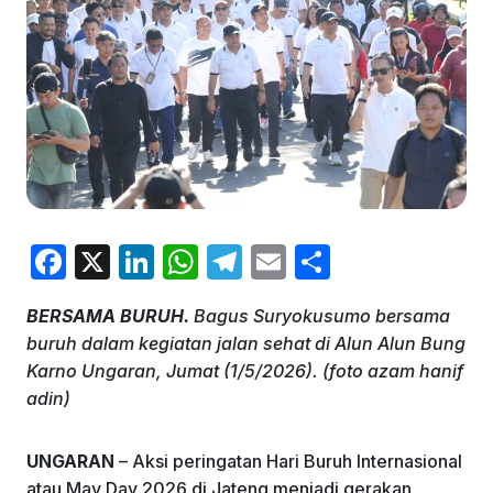
F
X
Li
W
T
E
S
a
n
h
el
m
h
BERSAMA BURUH.
Bagus Suryokusumo bersama
c
k
at
e
ai
ar
buruh dalam kegiatan jalan sehat di Alun Alun Bung
e
e
s
gr
l
e
Karno Ungaran, Jumat (1/5/2026). (foto azam hanif
b
dI
A
a
adin)
o
n
p
m
UNGARAN
– Aksi peringatan Hari Buruh Internasional
o
p
atau May Day 2026 di Jateng menjadi gerakan