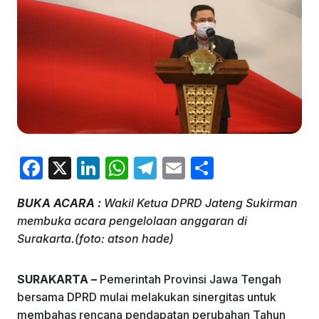
F
X
Li
W
T
E
S
a
n
h
el
m
h
BUKA ACARA :
Wakil Ketua DPRD Jateng Sukirman
c
k
at
e
ai
ar
membuka acara pengelolaan anggaran di
e
e
s
gr
l
e
Surakarta.(foto: atson hade)
b
dI
A
a
o
n
p
m
SURAKARTA –
Pemerintah Provinsi Jawa Tengah
bersama DPRD mulai melakukan sinergitas untuk
o
p
membahas rencana pendapatan perubahan Tahun