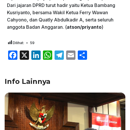
Dari jajaran DPRD turut hadir yaitu Ketua Bambang
Kusriyanto, bersama Wakil Ketua Ferry Wawan
Cahyono, dan Quatly Abdulkadir A, serta seluruh
anggota Badan Anggaran. (
atson/priyanto
)
Dilihat:
59
F
X
Li
W
T
E
S
a
n
h
el
m
h
c
k
at
e
ai
ar
Info Lainnya
e
e
s
gr
l
e
b
dI
A
a
o
n
p
m
o
p
k