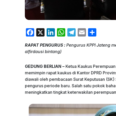
F
X
Li
W
T
E
S
a
n
h
el
m
h
RAPAT PENGURUS :
Pengurus KPPI Jateng me
c
k
at
e
ai
ar
alfirdausi bintang)
e
e
s
gr
l
e
b
dI
A
a
GEDUNG BERLIAN –
Ketua Kaukus Perempuan Po
o
n
p
m
memimpin rapat kaukus di Kantor DPRD Provins
diawali oleh pembacaan Surat Keputusan (SK) 
o
p
pengurus periode baru. Salah satu pokok baha
k
meningkatkan tingkat keterwakilan perempuan 