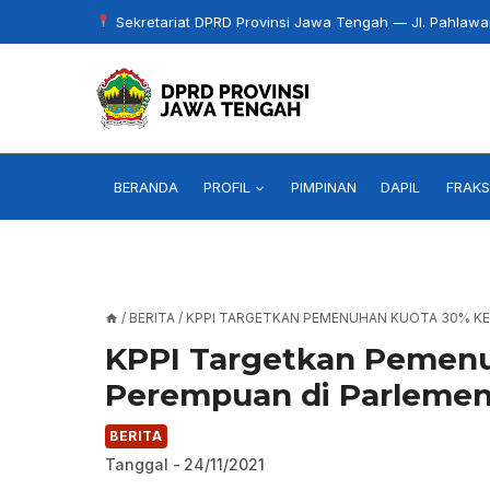
Skip
Sekretariat DPRD Provinsi Jawa Tengah — Jl. Pahlaw
to
content
BERANDA
PROFIL
PIMPINAN
DAPIL
FRAKS
/
BERITA
/
KPPI TARGETKAN PEMENUHAN KUOTA 30% KE
KPPI Targetkan Pemenu
Perempuan di Parleme
BERITA
Tanggal -
24/11/2021