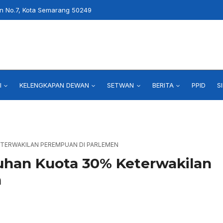
an No.7, Kota Semarang 50249
I
KELENGKAPAN DEWAN
SETWAN
BERITA
PPID
S
TERWAKILAN PEREMPUAN DI PARLEMEN
han Kuota 30% Keterwakilan
n