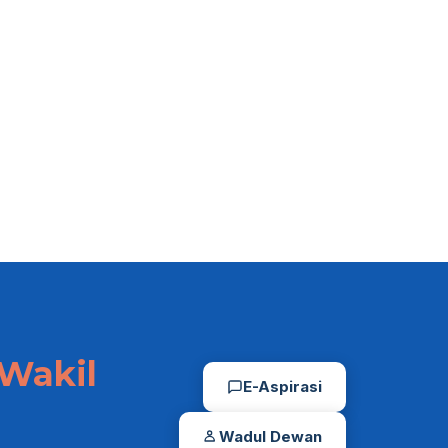
Cadangan Pilgub,
Informal Butuh
Komisi A Cari
Keterlibatan
Informasi ke Sragen
Masyarakat
03/08/2026
02/08/2026
Wakil
E-Aspirasi
Wadul Dewan