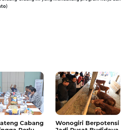
nto
)
Jateng Cabang
Wonogiri Berpotensi