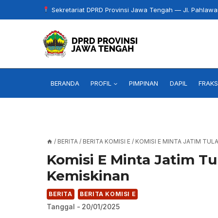
Skip
Sekretariat DPRD Provinsi Jawa Tengah — Jl. Pahlaw
to
content
BERANDA
PROFIL
PIMPINAN
DAPIL
FRAKS
/
BERITA
/
BERITA KOMISI E
/
KOMISI E MINTA JATIM TU
Komisi E Minta Jatim T
Kemiskinan
BERITA
BERITA KOMISI E
Tanggal -
20/01/2025