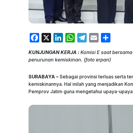
F
X
Li
W
T
E
S
a
n
h
el
m
h
KUNJUNGAN KERJA :
Komisi E saat bersama
c
k
at
e
ai
ar
penurunan kemiskinan. (foto erpan)
e
e
s
gr
l
e
b
dI
A
a
SURABAYA –
Sebagai provinsi terluas serta 
o
n
p
m
kemiskinannya. Hal inilah yang menjadikan Ko
Pemprov Jatim guna mengetahui upaya-upaya a
o
p
k