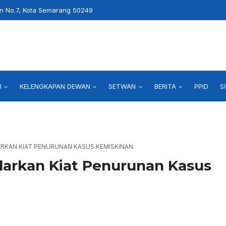
an No.7, Kota Semarang 50249
I
KELENGKAPAN DEWAN
SETWAN
BERITA
PPID
S
LARKAN KIAT PENURUNAN KASUS KEMISKINAN
ularkan Kiat Penurunan Kasus