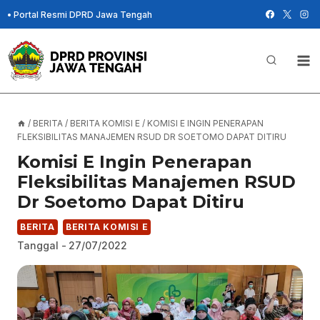
Skip
•
Portal Resmi DPRD Jawa Tengah
to
content
/
BERITA
/
BERITA KOMISI E
/
KOMISI E INGIN PENERAPAN
FLEKSIBILITAS MANAJEMEN RSUD DR SOETOMO DAPAT DITIRU
Komisi E Ingin Penerapan
Fleksibilitas Manajemen RSUD
Dr Soetomo Dapat Ditiru
BERITA
BERITA KOMISI E
Tanggal -
27/07/2022