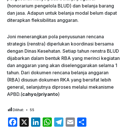
(honorarium pengelola BLUD) dan belanja barang
dan jasa. Adapun untuk belanja modal belum dapat
diterapkan fleksibilitas anggaran.
Joni menerangkan pola penyusunan rencana
strategis (renstra) diperlukan koordinasi bersama
dengan Dinas Kesehatan. Setiap tahun renstra BLUD
dijabarkan dalam bentuk RBA yang merinci kegiatan
dan anggaran yang akan diselenggarakan selama 1
tahun. Dari dokumen rencana belanja anggaran
(RBA) disusun dokumen RKA yang bersifat lebih
general, selanjutnya diproses melalui mekanisme
APBD.(
cahyo/priyanto
)
Dilihat:
55
F
X
Li
W
T
E
S