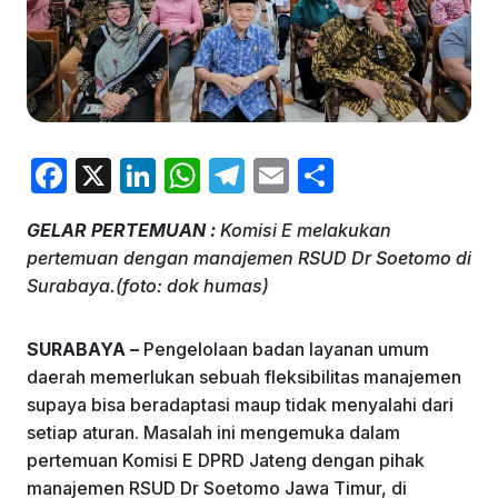
F
X
Li
W
T
E
S
a
n
h
el
m
h
GELAR PERTEMUAN :
Komisi E melakukan
c
k
at
e
ai
ar
pertemuan dengan manajemen RSUD Dr Soetomo di
e
e
s
gr
l
e
Surabaya.(foto: dok humas)
b
dI
A
a
o
n
p
m
SURABAYA –
Pengelolaan badan layanan umum
daerah memerlukan sebuah fleksibilitas manajemen
o
p
supaya bisa beradaptasi maup tidak menyalahi dari
k
setiap aturan. Masalah ini mengemuka dalam
pertemuan Komisi E DPRD Jateng dengan pihak
manajemen RSUD Dr Soetomo Jawa Timur, di