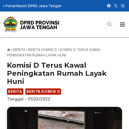
Skip
•
Portal Resmi DPRD Jawa Tengah
to
content
/
BERITA
/
BERITA KOMISI D
/
KOMISI D TERUS KAWAL
PENINGKATAN RUMAH LAYAK HUNI
Komisi D Terus Kawal
Peningkatan Rumah Layak
Huni
BERITA
BERITA KOMISI D
Tanggal -
01/03/2022