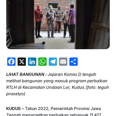
F
X
Li
W
T
E
S
a
n
h
el
m
h
LIHAT BANGUNAN :
Jajaran Komisi D tengah
c
k
at
e
ai
ar
melihat bangunan yang masuk program perbaikan
e
e
s
gr
l
e
RTLH di Kecamatan Undaan Lor, Kudus.(foto: teguh
b
dI
A
a
prasetyo)
o
n
p
m
KUDUS –
Tahun 2022, Pemerintah Provinsi Jawa
o
p
Tengah menargetkan perbaikan sebanyak 11.417