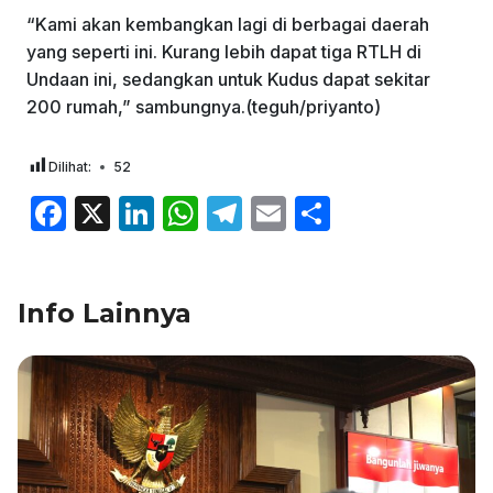
“Kami akan kembangkan lagi di berbagai daerah
yang seperti ini. Kurang lebih dapat tiga RTLH di
Undaan ini, sedangkan untuk Kudus dapat sekitar
200 rumah,” sambungnya.(teguh/priyanto)
Dilihat:
52
F
X
Li
W
T
E
S
a
n
h
el
m
h
c
k
at
e
ai
ar
Info Lainnya
e
e
s
gr
l
e
b
dI
A
a
o
n
p
m
o
p
k