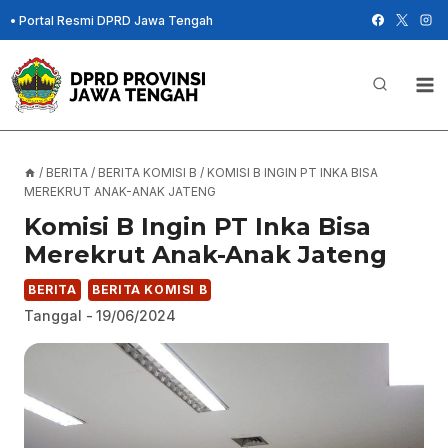
Skip
•
Portal Resmi DPRD Jawa Tengah
to
content
/
BERITA
/
BERITA KOMISI B
/
KOMISI B INGIN PT INKA BISA
MEREKRUT ANAK-ANAK JATENG
Komisi B Ingin PT Inka Bisa
Merekrut Anak-Anak Jateng
BERITA
BERITA KOMISI B
Tanggal -
19/06/2024