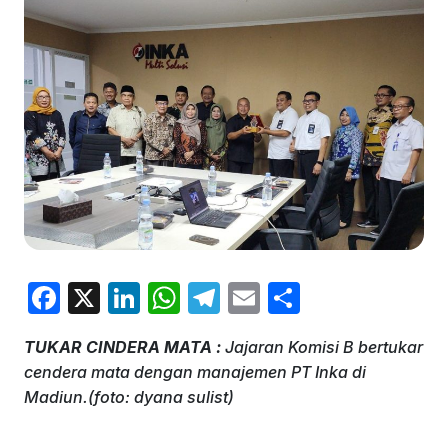
F
X
Li
W
T
E
S
a
n
h
el
m
h
TUKAR CINDERA MATA :
Jajaran Komisi B bertukar
c
k
at
e
ai
ar
cendera mata dengan manajemen PT Inka di
e
e
s
gr
l
e
Madiun.(foto: dyana sulist)
b
dI
A
a