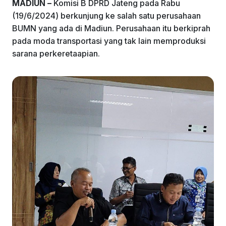
o
n
p
m
MADIUN –
Komisi B DPRD Jateng pada Rabu
(19/6/2024) berkunjung ke salah satu perusahaan
o
p
BUMN yang ada di Madiun. Perusahaan itu berkiprah
k
pada moda transportasi yang tak lain memproduksi
sarana perkeretaapian.