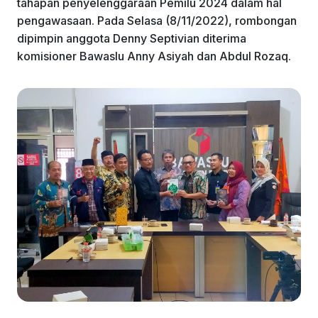
tahapan penyelenggaraan Pemilu 2024 dalam hal
o
p
pengawasaan. Pada Selasa (8/11/2022), rombongan
k
dipimpin anggota Denny Septivian diterima
komisioner Bawaslu Anny Asiyah dan Abdul Rozaq.