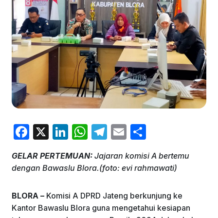
F
X
Li
W
T
E
S
a
n
h
el
m
h
GELAR PERTEMUAN:
Jajaran komisi A bertemu
c
k
at
e
ai
ar
dengan Bawaslu Blora.(foto: evi rahmawati)
e
e
s
gr
l
e
b
dI
A
a
BLORA –
Komisi A DPRD Jateng berkunjung ke
o
n
p
m
Kantor Bawaslu Blora guna mengetahui kesiapan