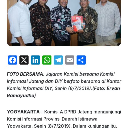
F
X
Li
W
T
E
S
a
n
h
el
m
h
FOTO BERSAMA.
Jajaran Komisi bersama Komisi
c
k
at
e
ai
ar
Informasi Jateng dan DIY berfoto bersama di Kantor
e
e
s
gr
l
e
Komisi Informasi DIY, Senin (8/7/2019).(
Foto: Ervan
b
dI
A
a
Ramayudha
)
o
n
p
m
YOGYAKARTA –
Komisi A DPRD Jateng mengunjungi
o
p
Komisi Informasi Provinsi Daerah Istimewa
k
Yogyakarta, Senin (8/7/2019). Dalam kunjungan itu,