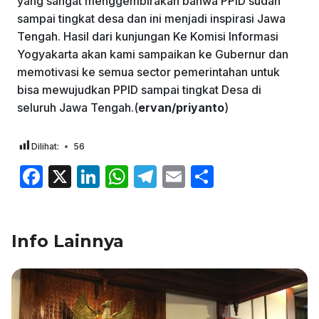
yang sangat menggembirakan bahwa PPID sudah
sampai tingkat desa dan ini menjadi inspirasi Jawa
Tengah. Hasil dari kunjungan Ke Komisi Informasi
Yogyakarta akan kami sampaikan ke Gubernur dan
memotivasi ke semua sector pemerintahan untuk
bisa mewujudkan PPID sampai tingkat Desa di
seluruh Jawa Tengah.(
ervan/priyanto
)
Dilihat:
56
F
X
Li
W
T
E
S
a
n
h
el
m
h
c
k
at
e
ai
ar
Info Lainnya
e
e
s
gr
l
e
b
dI
A
a
o
n
p
m
o
p