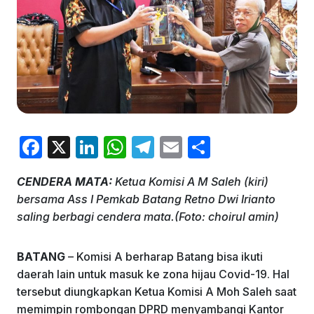
F
X
Li
W
T
E
S
a
n
h
el
m
h
CENDERA MATA:
Ketua Komisi A M Saleh (kiri)
c
k
at
e
ai
ar
bersama Ass I Pemkab Batang Retno Dwi Irianto
e
e
s
gr
l
e
saling berbagi cendera mata.(Foto: choirul amin)
b
dI
A
a
o
n
p
m
BATANG
– Komisi A berharap Batang bisa ikuti
daerah lain untuk masuk ke zona hijau Covid-19. Hal
o
p
tersebut diungkapkan Ketua Komisi A Moh Saleh saat
k
memimpin rombongan DPRD menyambangi Kantor