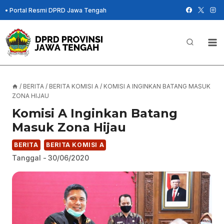
Skip
•
Portal Resmi DPRD Jawa Tengah
to
content
/
BERITA
/
BERITA KOMISI A
/
KOMISI A INGINKAN BATANG MASUK
ZONA HIJAU
Komisi A Inginkan Batang
Masuk Zona Hijau
BERITA
BERITA KOMISI A
Tanggal -
30/06/2020