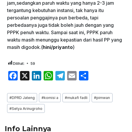
jam,sedangkan paruh waktu yang hanya 2-3 jam
tergantung kebutuhan instansi, tak hanya itu
persoalan penggajinya pun berbeda, tapi
perbedaanya juga tidak boleh jauh dengan yang
PPPK penuh waktu. Sampai saat ini, PPPK paruh
waktu masih menunggu kepastian dari hasil PP yang
masih digodok.(
hini/priyanto
)
Dilihat:
59
F
X
Li
W
T
E
S
a
n
h
el
m
h
c
k
at
e
ai
ar
Post
#
DPRD Jateng
#
komisi a
#
mukafi fadli
#
pimwan
e
e
s
gr
l
e
Tags:
#
Setya Arinugroho
b
dI
A
a
o
n
p
m
Info Lainnya