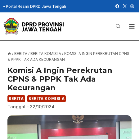
Skip
•
Portal Resmi DPRD Jawa Tengah
to
content
/
BERITA
/
BERITA KOMISI A
/
KOMISI A INGIN PEREKRUTAN CPNS
& PPPK TAK ADA KECURANGAN
Komisi A Ingin Perekrutan
CPNS & PPPK Tak Ada
Kecurangan
BERITA
BERITA KOMISI A
Tanggal -
22/10/2024