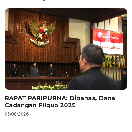
o
p
k
RAPAT PARIPURNA: Dibahas, Dana
Cadangan Pilgub 2029
05/08/2026