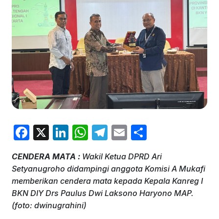
F
X
Li
W
T
E
S
a
n
h
el
m
h
CENDERA MATA :
Wakil Ketua DPRD Ari
c
k
at
e
ai
ar
Setyanugroho didampingi anggota Komisi A Mukafi
e
e
s
gr
l
e
memberikan cendera mata kepada Kepala Kanreg I
b
dI
A
a
BKN DIY Drs Paulus Dwi Laksono Haryono MAP.
(foto: dwinugrahini)
o
n
p
m