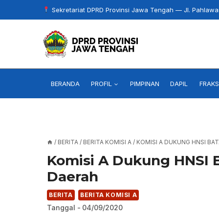
Skip
Sekretariat DPRD Provinsi Jawa Tengah — Jl. Pahlaw
to
content
BERANDA
PROFIL
PIMPINAN
DAPIL
FRAKS
/
BERITA
/
BERITA KOMISI A
/
KOMISI A DUKUNG HNSI BA
Komisi A Dukung HNSI B
Daerah
BERITA
BERITA KOMISI A
Tanggal -
04/09/2020