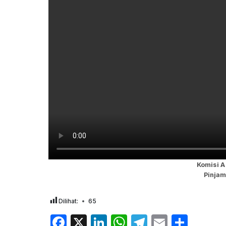
Komisi A
Pinjam
Dilihat:
65
F
X
Li
W
T
E
S