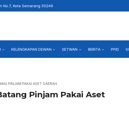
an No.7, Kota Semarang 50249
I
KELENGKAPAN DEWAN
SETWAN
BERITA
PPID
S
TANG PINJAM PAKAI ASET DAERAH
atang Pinjam Pakai Aset