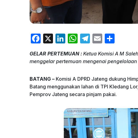
F
X
Li
W
T
E
S
a
n
h
el
m
h
GELAR PERTEMUAN :
Ketua Komisi A M Sale
c
k
at
e
ai
ar
menggelar pertemuan mengenai pengelolaan a
e
e
s
gr
l
e
b
dI
A
a
BATANG –
Komisi A DPRD Jateng dukung Himp
o
n
p
m
Batang menggunakan lahan di TPI Kledang Lor
Pemprov Jateng secara pinjam pakai.
o
p
k