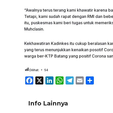
“Awalnya terus terang kami khawatir karena 
Tetapi, kami sudah rapat dengan RMI dan bebe
itu, puskesmas kami beri tugas untuk memeri
Muhclasin.
Kekhawatiran Kadinkes itu cukup beralasan 
yang terus menunjukkan kenaikan posotif Cor
warga ber-KTP Batang yang positif Corona sam
Dilihat:
54
F
X
Li
W
T
E
S
a
n
h
el
m
h
c
k
at
e
ai
ar
Info Lainnya
e
e
s
gr
l
e
b
dI
A
a