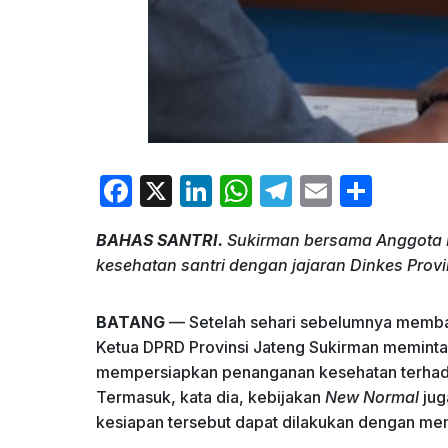
F
X
Li
W
T
E
S
a
n
h
el
m
h
BAHAS SANTRI.
Sukirman bersama Anggota 
c
k
at
e
ai
ar
kesehatan santri dengan jajaran Dinkes Provi
e
e
s
gr
l
e
b
dI
A
a
BATANG
— Setelah sehari sebelumnya membaha
o
n
p
m
Ketua DPRD Provinsi Jateng Sukirman meminta
mempersiapkan penanganan kesehatan terhadap
o
p
Termasuk, kata dia, kebijakan
New Normal
jug
k
kesiapan tersebut dapat dilakukan dengan mem