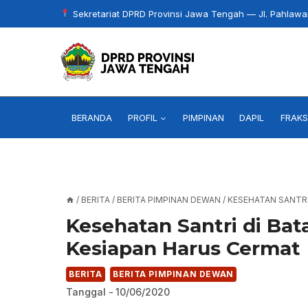
Skip
Sekretariat DPRD Provinsi Jawa Tengah — Jl. Pahlaw
to
content
BERANDA
PROFIL
PIMPINAN
DAPIL
FRAKS
/
BERITA
/
BERITA PIMPINAN DEWAN
/
KESEHATAN SANTRI
Kesehatan Santri di Bat
Kesiapan Harus Cermat
BERITA
BERITA PIMPINAN DEWAN
Tanggal -
10/06/2020