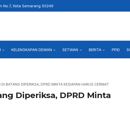
an No.7, Kota Semarang 50249
I
KELENGKAPAN DEWAN
SETWAN
BERITA
PPID
S
 DI BATANG DIPERIKSA, DPRD MINTA KESIAPAN HARUS CERMAT
ang Diperiksa, DPRD Minta