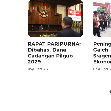
o
n
p
m
o
p
k
RAPAT PARIPURNA:
Pening
Dibahas, Dana
Galeh
Cadangan Pilgub
Srage
2029
Ekono
05/08/2026
04/08/20