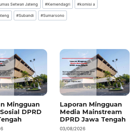
umas Setwan Jateng
#
Kemendagri
#
komisi a
ateng
#
Subandi
#
Sumarsono
an Mingguan
Laporan Mingguan
Sosial DPRD
Media Mainstream
Tengah
DPRD Jawa Tengah
26
03/08/2026