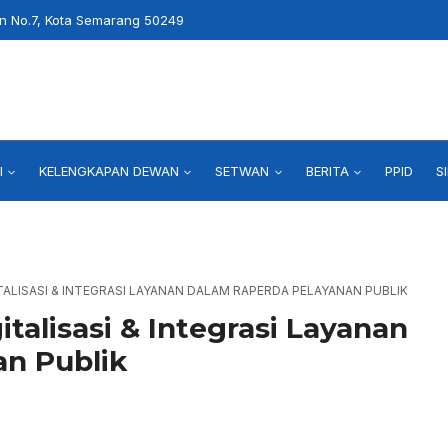
an No.7, Kota Semarang 50249
I
KELENGKAPAN DEWAN
SETWAN
BERITA
PPID
S
ALISASI & INTEGRASI LAYANAN DALAM RAPERDA PELAYANAN PUBLIK
alisasi & Integrasi Layanan
n Publik