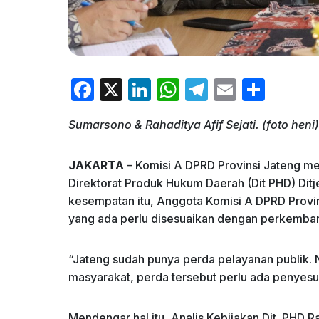
F
X
Li
W
T
E
S
a
n
h
el
m
h
Sumarsono & Rahaditya Afif Sejati. (foto heni)
c
k
at
e
ai
ar
e
e
s
gr
l
e
JAKARTA
– Komisi A DPRD Provinsi Jateng m
b
dI
A
a
Direktorat Produk Hukum Daerah (Dit PHD) Dit
o
n
p
m
kesempatan itu, Anggota Komisi A DPRD Prov
yang ada perlu disesuaikan dengan perkembang
o
p
k
“Jateng sudah punya perda pelayanan publik
masyarakat, perda tersebut perlu ada penyesu
Mendengar hal itu, Analis Kebijakan Dit. PHD 