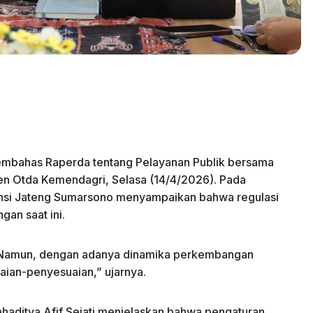
embahas Raperda tentang Pelayanan Publik bersama
jen Otda Kemendagri, Selasa (14/4/2026). Pada
insi Jateng Sumarsono menyampaikan bahwa regulasi
an saat ini.
. Namun, dengan adanya dinamika perkembangan
aian-penyesuaian,” ujarnya.
Rahaditya Afif Sejati menjelaskan bahwa pengaturan