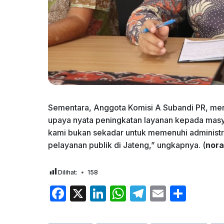
Sementara, Anggota Komisi A Subandi PR, m
upaya nyata peningkatan layanan kepada masy
kami bukan sekadar untuk memenuhi administrat
pelayanan publik di Jateng,” ungkapnya. (
nora
Dilihat:
158
F
X
Li
W
T
E
S
a
n
h
el
m
h