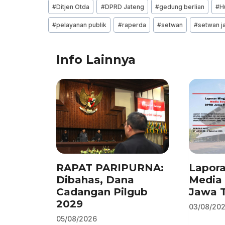
c
k
at
e
ai
ar
Post
#
Ditjen Otda
#
DPRD Jateng
#
gedung berlian
#
H
e
e
s
gr
l
e
Tags:
#
pelayanan publik
#
raperda
#
setwan
#
setwan j
b
dI
A
a
o
n
p
m
Info Lainnya
o
p
k
RAPAT PARIPURNA:
Lapor
Dibahas, Dana
Media 
Cadangan Pilgub
Jawa 
2029
03/08/20
05/08/2026