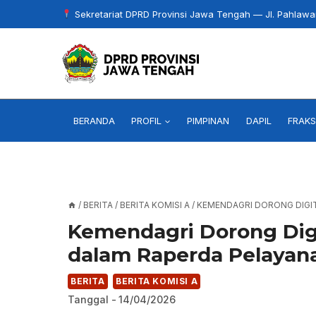
Skip
Sekretariat DPRD Provinsi Jawa Tengah — Jl. Pahlaw
to
content
BERANDA
PROFIL
PIMPINAN
DAPIL
FRAKS
/
BERITA
/
BERITA KOMISI A
/
KEMENDAGRI DORONG DIGIT
Kemendagri Dorong Digit
dalam Raperda Pelayana
BERITA
BERITA KOMISI A
Tanggal -
14/04/2026