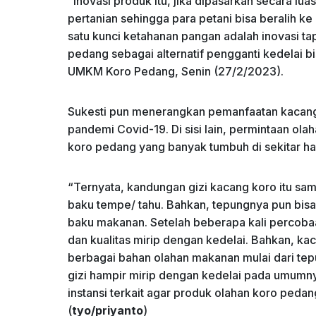
“Inovasi produk itu, jika dipasarkan secara lua
pertanian sehingga para petani bisa beralih k
satu kunci ketahanan pangan adalah inovasi t
pedang sebagai alternatif pengganti kedelai b
UMKM Koro Pedang, Senin (27/2/2023).
Sukesti pun menerangkan pemanfaatan kacang 
pandemi Covid-19. Di sisi lain, permintaan ol
koro pedang yang banyak tumbuh di sekitar h
“Ternyata, kandungan gizi kacang koro itu sa
baku tempe/ tahu. Bahkan, tepungnya pun bis
baku makanan. Setelah beberapa kali percoba
dan kualitas mirip dengan kedelai. Bahkan, k
berbagai bahan olahan makanan mulai dari tepu
gizi hampir mirip dengan kedelai pada umumny
instansi terkait agar produk olahan koro pedan
(
tyo/priyanto
)