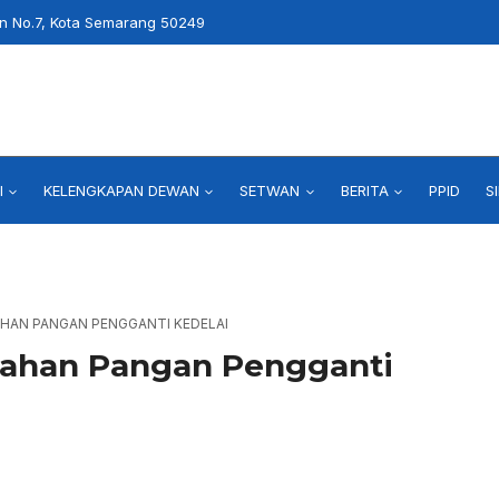
an No.7, Kota Semarang 50249
I
KELENGKAPAN DEWAN
SETWAN
BERITA
PPID
S
AHAN PANGAN PENGGANTI KEDELAI
 Bahan Pangan Pengganti