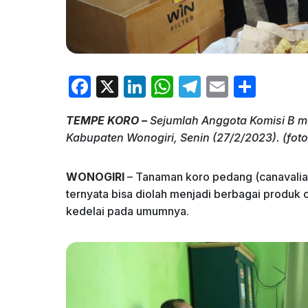
F
X
Li
W
T
E
S
a
n
h
el
m
h
TEMPE KORO –
Sejumlah Anggota Komisi B m
c
k
at
e
ai
ar
Kabupaten Wonogiri, Senin (27/2/2023). (fot
e
e
s
gr
l
e
b
dI
A
a
WONOGIRI
– Tanaman koro pedang (canavalia 
o
n
p
m
ternyata bisa diolah menjadi berbagai produk 
kedelai pada umumnya.
o
p
k