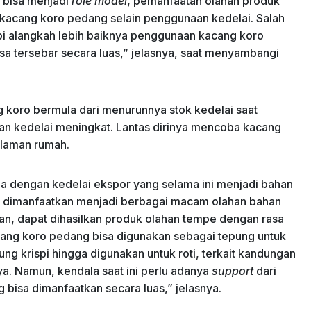
s bisa menjadi
role model
, pemanfaatan olahan produk
e kacang koro pedang selain penggunaan kedelai. Salah
api alangkah lebih baiknya penggunaan kacang koro
isa tersebar secara luas,” jelasnya, saat menyambangi
koro bermula dari menurunnya stok kedelai saat
ahan kedelai meningkat. Lantas dirinya mencoba kacang
alaman rumah.
ma dengan kedelai ekspor yang selama ini menjadi bahan
a dimanfaatkan menjadi berbagai macam olahan bahan
an, dapat dihasilkan produk olahan tempe dengan rasa
acang koro pedang bisa digunakan sebagai tepung untuk
ng krispi hingga digunakan untuk roti, terkait kandungan
a. Namun, kendala saat ini perlu adanya
support
dari
g bisa dimanfaatkan secara luas,” jelasnya.