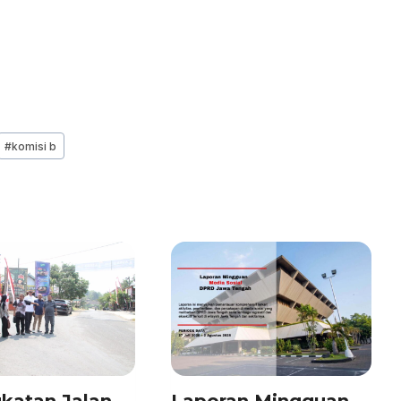
#
komisi b
katan Jalan
Laporan Mingguan