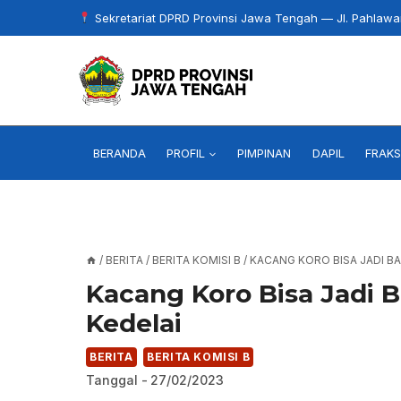
Skip
Sekretariat DPRD Provinsi Jawa Tengah — Jl. Pahlaw
to
content
BERANDA
PROFIL
PIMPINAN
DAPIL
FRAKS
/
BERITA
/
BERITA KOMISI B
/
KACANG KORO BISA JADI B
Kacang Koro Bisa Jadi
Kedelai
BERITA
BERITA KOMISI B
Tanggal -
27/02/2023