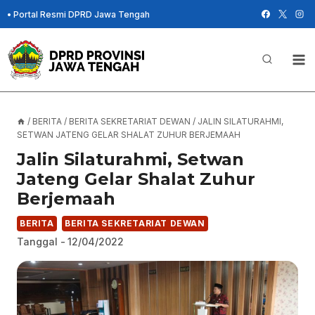
Skip
•
Portal Resmi DPRD Jawa Tengah
to
content
/
BERITA
/
BERITA SEKRETARIAT DEWAN
/
JALIN SILATURAHMI,
SETWAN JATENG GELAR SHALAT ZUHUR BERJEMAAH
Jalin Silaturahmi, Setwan
Jateng Gelar Shalat Zuhur
Berjemaah
BERITA
BERITA SEKRETARIAT DEWAN
Tanggal -
12/04/2022