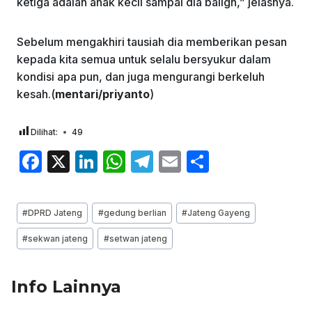
ketiga adalah anak kecil sampai dia baligh,” jelasnya.
Sebelum mengakhiri tausiah dia memberikan pesan
kepada kita semua untuk selalu bersyukur dalam
kondisi apa pun, dan juga mengurangi berkeluh
kesah.(
mentari/priyanto
)
Dilihat:
49
F
X
Li
W
T
E
S
a
n
h
el
m
h
c
k
at
e
ai
ar
Post
#
DPRD Jateng
#
gedung berlian
#
Jateng Gayeng
e
e
s
gr
l
e
Tags:
#
sekwan jateng
#
setwan jateng
b
dI
A
a
o
n
p
m
Info Lainnya
o
p