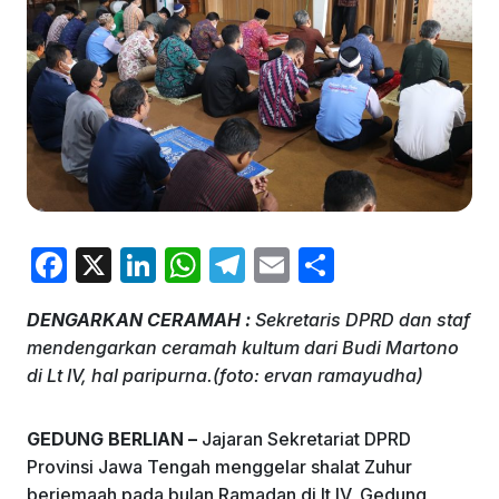
F
X
Li
W
T
E
S
a
n
h
el
m
h
DENGARKAN CERAMAH :
Sekretaris DPRD dan staf
c
k
at
e
ai
ar
mendengarkan ceramah kultum dari Budi Martono
e
e
s
gr
l
e
di Lt IV, hal paripurna.(foto: ervan ramayudha)
b
dI
A
a
o
n
p
m
GEDUNG BERLIAN –
Jajaran Sekretariat DPRD
Provinsi Jawa Tengah menggelar shalat Zuhur
o
p
berjemaah pada bulan Ramadan di lt IV, Gedung