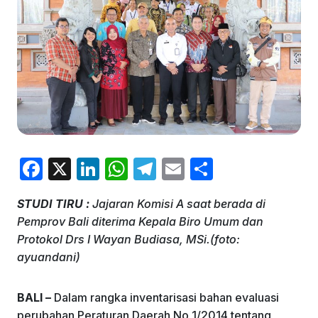
F
X
Li
W
T
E
S
a
n
h
el
m
h
STUDI TIRU :
Jajaran Komisi A saat berada di
c
k
at
e
ai
ar
Pemprov Bali diterima Kepala Biro Umum dan
e
e
s
gr
l
e
Protokol Drs I Wayan Budiasa, MSi.(foto:
b
dI
A
a
ayuandani)
o
n
p
m
BALI –
Dalam rangka inventarisasi bahan evaluasi
o
p
perubahan Peraturan Daerah No 1/2014 tentang