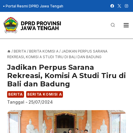
Skip
•
Portal Resmi DPRD Jawa Tengah
to
content
/
BERITA
/
BERITA KOMISI A
/
JADIKAN PERPUS SARANA
REKREASI, KOMISI A STUDI TIRU DI BALI DAN BADUNG
Jadikan Perpus Sarana
Rekreasi, Komisi A Studi Tiru di
Bali dan Badung
BERITA
BERITA KOMISI A
Tanggal -
25/07/2024