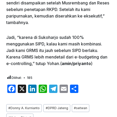
sendiri disampaikan setelah Musrembang dan Reses
sebelum penetapan RKPD. Setelah itu kami
paripurnakan, kemudian diserahkan ke eksekutif,”
tambahnya.
Jadi, “karena di Sukoharjo sudah 100%
menggunakan SIPD, kalau kami masih kombinasi.
Jadi kami GRMS itu jauh sebelum SIPD berlaku.
Karena GRMS lebih mendetail dari e-budgeting dan
e-controlling,” tutup Yohan.(
amin/priyanto
)
Dilihat:
185
F
X
Li
W
T
E
S
a
n
h
el
m
h
c
k
at
e
ai
ar
Post
#
Donny A. Kurnianto
#
DPRD Jateng
#
setwan
e
e
s
gr
l
e
Tags: