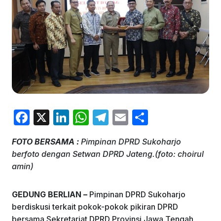
F
X
Li
W
T
E
S
a
n
h
el
m
h
FOTO BERSAMA :
Pimpinan DPRD Sukoharjo
c
k
at
e
ai
ar
berfoto dengan Setwan DPRD Jateng.(foto: choirul
e
e
s
gr
l
e
amin)
b
dI
A
a
o
n
p
m
GEDUNG BERLIAN –
Pimpinan DPRD Sukoharjo
berdiskusi terkait pokok-pokok pikiran DPRD
o
p
bersama Sekretariat DPRD Provinsi Jawa Tengah,