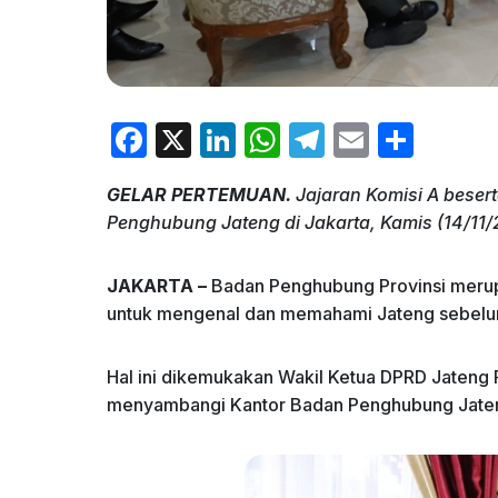
F
X
Li
W
T
E
S
a
n
h
el
m
h
GELAR PERTEMUAN.
Jajaran Komisi A bese
c
k
at
e
ai
ar
Penghubung Jateng di Jakarta, Kamis (14/11/2
e
e
s
gr
l
e
b
dI
A
a
JAKARTA –
Badan Penghubung Provinsi merupak
o
n
p
m
untuk mengenal dan memahami Jateng sebelum
o
p
Hal ini dikemukakan Wakil Ketua DPRD Jaten
k
menyambangi Kantor Badan Penghubung Jateng 