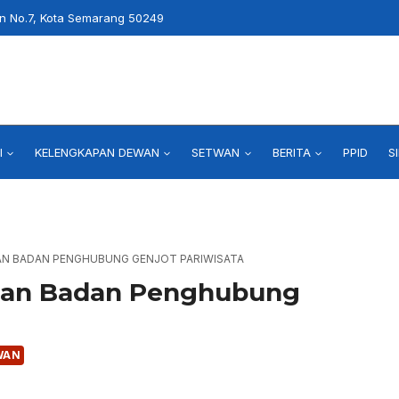
an No.7, Kota Semarang 50249
I
KELENGKAPAN DEWAN
SETWAN
BERITA
PPID
S
N BADAN PENGHUBUNG GENJOT PARIWISATA
san Badan Penghubung
WAN