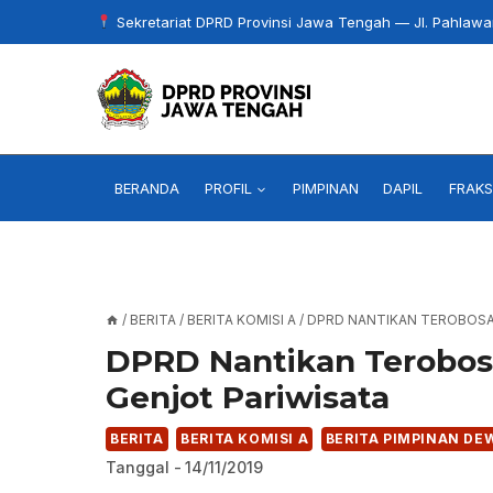
Skip
Sekretariat DPRD Provinsi Jawa Tengah — Jl. Pahlaw
to
content
BERANDA
PROFIL
PIMPINAN
DAPIL
FRAKS
/
BERITA
/
BERITA KOMISI A
/
DPRD NANTIKAN TEROBOSA
DPRD Nantikan Terobo
Genjot Pariwisata
BERITA
BERITA KOMISI A
BERITA PIMPINAN DE
Tanggal -
14/11/2019