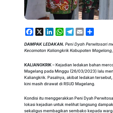
F
X
Li
W
T
E
S
a
n
h
el
m
h
DAMPAK LEDAKAN.
Peni Dyah Perwitosari m
c
k
at
e
ai
ar
Kecamatan Kaliangkrik Kabupaten Magelang, Ka
e
e
s
gr
l
e
b
dI
A
a
KALIANGKRIK
– Kejadian ledakan bahan merco
o
n
p
m
Magelang pada Minggu (26/03/2023) lalu men
Kaliangkrik. Pasalnya, akibat ledakan tersebut
o
p
kini masih dirawat di RSUD Magelang.
k
Kondisi itu menggerakkan Peni Dyah Perwitosa
lokasi kejadian untuk melihat langsung dampa
sekaligus membagikan sembako kepada warga