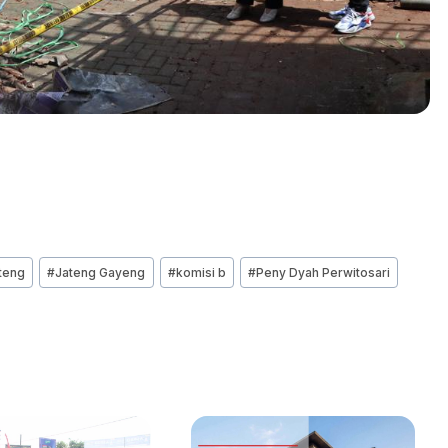
teng
#
Jateng Gayeng
#
komisi b
#
Peny Dyah Perwitosari