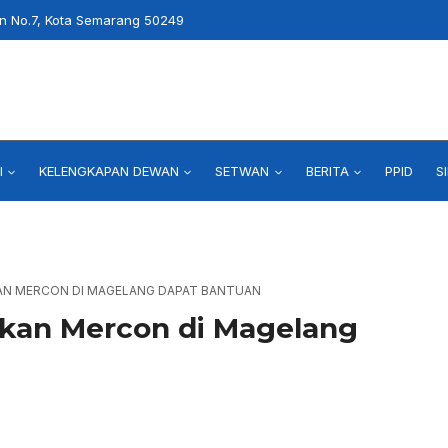
an No.7, Kota Semarang 50249
I
KELENGKAPAN DEWAN
SETWAN
BERITA
PPID
S
N MERCON DI MAGELANG DAPAT BANTUAN
kan Mercon di Magelang