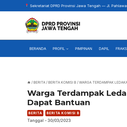
Skip
Sekretariat DPRD Provinsi Jawa Tengah — Jl. Pahlaw
to
content
BERANDA
PROFIL
PIMPINAN
DAPIL
FRAKS
/
BERITA
/
BERITA KOMISI B
/
WARGA TERDAMPAK LEDAKA
Warga Terdampak Leda
Dapat Bantuan
BERITA
BERITA KOMISI B
Tanggal -
30/03/2023