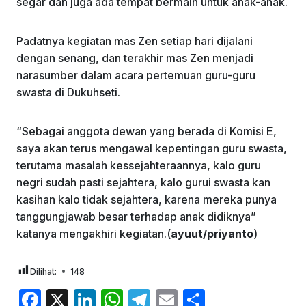
segar dan juga ada tempat bermain untuk anak-anak.
Padatnya kegiatan mas Zen setiap hari dijalani
dengan senang, dan terakhir mas Zen menjadi
narasumber dalam acara pertemuan guru-guru
swasta di Dukuhseti.
“Sebagai anggota dewan yang berada di Komisi E,
saya akan terus mengawal kepentingan guru swasta,
terutama masalah kessejahteraannya, kalo guru
negri sudah pasti sejahtera, kalo gurui swasta kan
kasihan kalo tidak sejahtera, karena mereka punya
tanggungjawab besar terhadap anak didiknya”
katanya mengakhiri kegiatan.(
ayuut/priyanto
)
Dilihat:
148
F
X
Li
W
T
E
S