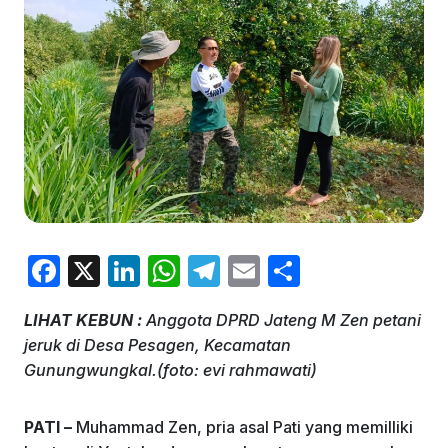
F
X
Li
W
T
E
S
a
n
h
el
m
h
LIHAT KEBUN :
Anggota DPRD Jateng M Zen petani
c
k
at
e
ai
ar
jeruk di Desa Pesagen, Kecamatan
e
e
s
gr
l
e
Gunungwungkal.(foto: evi rahmawati)
b
dI
A
a
o
n
p
m
PATI –
Muhammad Zen, pria asal Pati yang memilliki