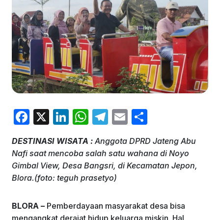
F
X
Li
W
T
E
S
a
n
h
el
m
h
DESTINASI WISATA :
Anggota DPRD Jateng Abu
c
k
at
e
ai
ar
Nafi saat mencoba salah satu wahana di Noyo
e
e
s
gr
l
e
Gimbal View, Desa Bangsri, di Kecamatan Jepon,
b
dI
A
a
Blora.(foto: teguh prasetyo)
o
n
p
m
BLORA –
Pemberdayaan masyarakat desa bisa
o
p
mengangkat derajat hidup keluarga miskin. Hal