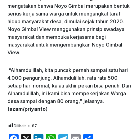
mengatakan bahwa Noyo Gimbal merupakan bentuk
serius kerja sama warga untuk mengangkat taraf
hidup masyarakat desa, dimulai sejak tahun 2020.
Noyo Gimbal View menggunakan prinsip swadaya
masyarakat dan membuka kerjasama bagi
masyarakat untuk mengembangkan Noyo Gimbal
View.
“Alhamdulillah, kita puncak pernah sampai satu hari
4.000 pengunjung. Alhamdulillah, rata rata 500
setiap hari normal, kalau akhir pekan bisa penuh. Dan
Alhamdulillah, ini kami bisa mempekerjakan Warga
desa sampai dengan 80 orang,” jelasnya.
(
azam/priyanto
)
Dilihat:
87
F
X
Li
W
T
E
S