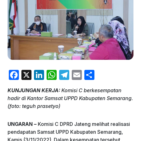
F
X
Li
W
T
E
S
a
n
h
el
m
h
KUNJUNGAN KERJA:
Komisi C berkesempatan
c
k
at
e
ai
ar
hadir di Kantor Samsat UPPD Kabupaten Semarang.
e
e
s
gr
l
e
(foto: teguh prasetyo)
b
dI
A
a
o
n
p
m
UNGARAN –
Komisi C DPRD Jateng melihat realisasi
pendapatan Samsat UPPD Kabupaten Semarang,
o
p
Kamis (3/11/2022). Dalam kesempatan tersebut,