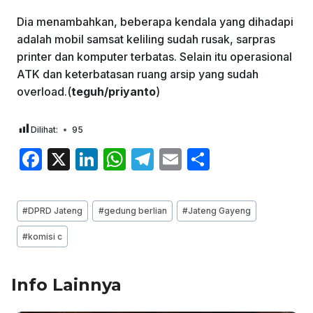
Dia menambahkan, beberapa kendala yang dihadapi
adalah mobil samsat keliling sudah rusak, sarpras
printer dan komputer terbatas. Selain itu operasional
ATK dan keterbatasan ruang arsip yang sudah
overload.(
teguh/priyanto
)
Dilihat:
95
F
X
Li
W
T
E
S
a
n
h
el
m
h
c
k
at
e
ai
ar
Post
#
DPRD Jateng
#
gedung berlian
#
Jateng Gayeng
e
e
s
gr
l
e
Tags:
#
komisi c
b
dI
A
a
o
n
p
m
Info Lainnya
o
p