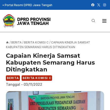
Skip
•
Portal Resmi DPRD Jawa Tengah
to
content
/
BERITA
/
BERITA KOMISI C
/
CAPAIAN KINERJA SAMSAT
KABUPATEN SEMARANG HARUS DITINGKATKAN
Capaian Kinerja Samsat
Kabupaten Semarang Harus
Ditingkatkan
BERITA
BERITA KOMISI C
Tanggal -
03/11/2022