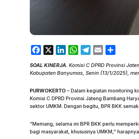
F
X
Li
W
T
E
S
a
n
h
el
m
h
SOAL KINERJA
. Komisi C DPRD Provinsi Jate
c
k
at
e
ai
ar
Kabupaten Banyumas, Senin (13/1/2025), mem
e
e
s
gr
l
e
b
dI
A
a
PURWOKERTO
– Dalam kegiatan monitoring ki
o
n
p
m
Komisi C DPRD Provinsi Jateng Bambang Hary
sektor UMKM. Dengan begitu, BPR BKK semak
o
p
k
“Memang, selama ini BPR BKK perlu memperku
bagi masyarakat, khususnya UMKM,” harapnya