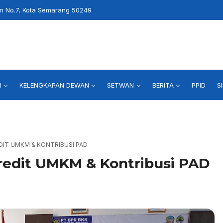
an No.7, Kota Semarang 50249
I
KELENGKAPAN DEWAN
SETWAN
BERITA
PPID
S
DIT UMKM & KONTRIBUSI PAD
redit UMKM & Kontribusi PAD