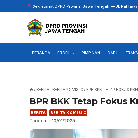
Skip
Sekretariat DPRD Provinsi Jawa Tengah — Jl. Pahlaw
to
content
BERANDA
PROFIL
PIMPINAN
DAPIL
FRAKS
/
BERITA
/
BERITA KOMISI C
/
BPR BKK TETAP FOKUS KRE
BPR BKK Tetap Fokus K
BERITA
BERITA KOMISI C
Tanggal -
13/01/2025