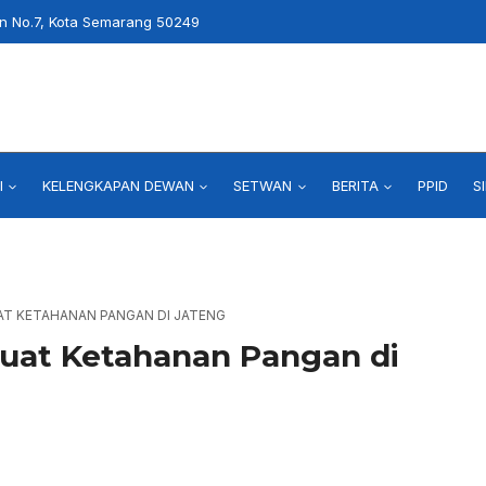
an No.7, Kota Semarang 50249
I
KELENGKAPAN DEWAN
SETWAN
BERITA
PPID
S
AT KETAHANAN PANGAN DI JATENG
uat Ketahanan Pangan di