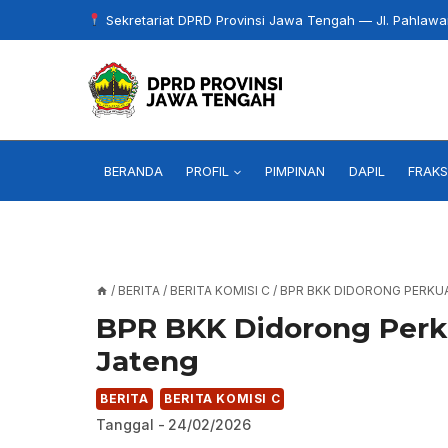
Skip
Sekretariat DPRD Provinsi Jawa Tengah — Jl. Pahlaw
to
content
BERANDA
PROFIL
PIMPINAN
DAPIL
FRAKS
/
BERITA
/
BERITA KOMISI C
/
BPR BKK DIDORONG PERKU
BPR BKK Didorong Perk
Jateng
BERITA
BERITA KOMISI C
Tanggal -
24/02/2026