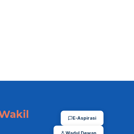
Media Mainstream
Purbalingga Per
DPRD Jawa Tengah
Kreativitas & Ino
untuk Tingkatka
03/08/2026
Performa
03/08/2026
Wakil
E-Aspirasi
Wadul Dewan