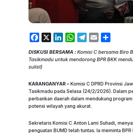
F
X
Li
W
T
E
S
a
n
h
el
m
h
DISKUSI BERSAMA :
Komisi C bersama Biro 
c
k
at
e
ai
ar
Tasikmadu untuk mendorong BPR BKK menduk
e
e
s
gr
l
e
sulist)
b
dI
A
a
o
n
p
m
KARANGANYAR –
Komisi C DPRD Provinsi Ja
Tasikmadu pada Selasa (24/2/2026). Dalam p
o
p
perbankan daerah dalam mendukung program k
k
potensi wilayah yang akurat.
​Sekretaris Komisi C Anton Lami Suhadi, meny
penguatan BUMD telah tuntas. Ia meminta BPR B