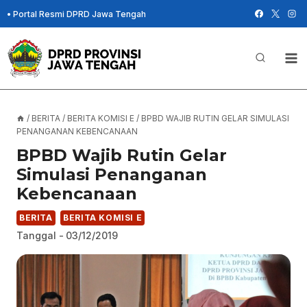
Skip
•
Portal Resmi DPRD Jawa Tengah
to
content
/
BERITA
/
BERITA KOMISI E
/
BPBD WAJIB RUTIN GELAR SIMULASI
PENANGANAN KEBENCANAAN
BPBD Wajib Rutin Gelar
Simulasi Penanganan
Kebencanaan
BERITA
BERITA KOMISI E
Tanggal -
03/12/2019