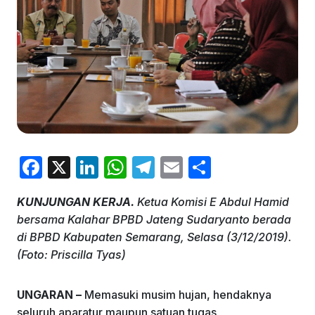
F
X
Li
W
T
E
S
a
n
h
el
m
h
KUNJUNGAN KERJA.
Ketua Komisi E Abdul Hamid
c
k
at
e
ai
ar
bersama Kalahar BPBD Jateng Sudaryanto berada
e
e
s
gr
l
e
di BPBD Kabupaten Semarang, Selasa (3/12/2019).
b
dI
A
a
(Foto: Priscilla Tyas)
o
n
p
m
UNGARAN –
Memasuki musim hujan, hendaknya
o
p
seluruh aparatur maupun satuan tugas