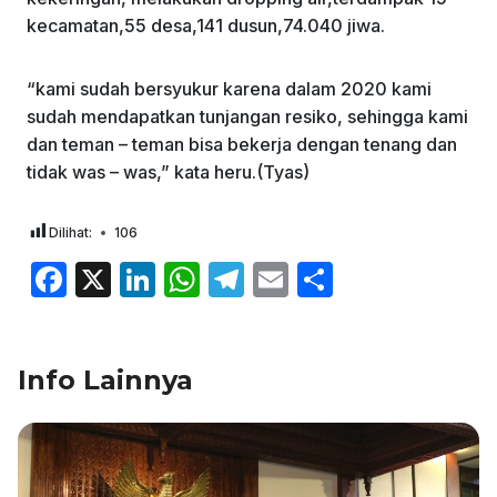
kecamatan,55 desa,141 dusun,74.040 jiwa.
“kami sudah bersyukur karena dalam 2020 kami
sudah mendapatkan tunjangan resiko, sehingga kami
dan teman – teman bisa bekerja dengan tenang dan
tidak was – was,” kata heru.(Tyas)
Dilihat:
106
F
X
Li
W
T
E
S
a
n
h
el
m
h
c
k
at
e
ai
ar
Info Lainnya
e
e
s
gr
l
e
b
dI
A
a
o
n
p
m
o
p