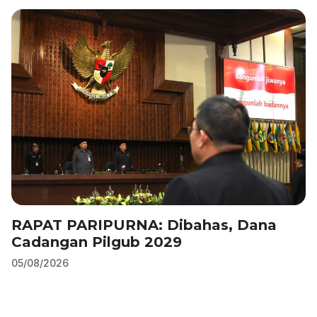
b
dI
A
a
o
n
p
m
o
p
k
RAPAT PARIPURNA: Dibahas, Dana
Cadangan Pilgub 2029
05/08/2026