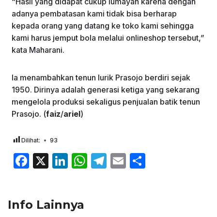
“Hasil yang didapat cukup lumayan karena dengan
adanya pembatasan kami tidak bisa berharap
kepada orang yang datang ke toko kami sehingga
kami harus jemput bola melalui onlineshop tersebut,”
kata Maharani.
Ia menambahkan tenun lurik Prasojo berdiri sejak
1950. Dirinya adalah generasi ketiga yang sekarang
mengelola produksi sekaligus penjualan batik tenun
Prasojo. (
faiz
/
ariel
)
Dilihat:
93
F
X
Li
W
T
E
S
a
n
h
el
m
h
c
k
at
e
ai
ar
Info Lainnya
e
e
s
gr
l
e