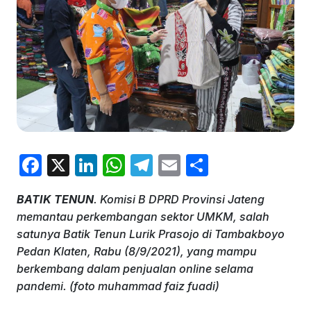
F
X
Li
W
T
E
S
a
n
h
el
m
h
BATIK TENUN
. Komisi B DPRD Provinsi Jateng
c
k
at
e
ai
ar
memantau perkembangan sektor UMKM, salah
e
e
s
gr
l
e
satunya Batik Tenun Lurik Prasojo di Tambakboyo
b
dI
A
a
Pedan Klaten, Rabu (8/9/2021), yang mampu
berkembang dalam penjualan online selama
o
n
p
m
pandemi. (foto muhammad faiz fuadi)
o
p