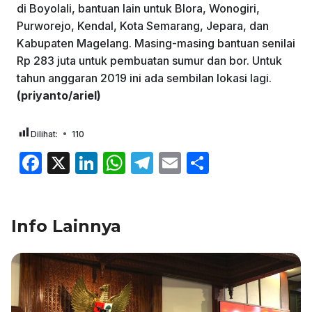
di Boyolali, bantuan lain untuk Blora, Wonogiri,
Purworejo, Kendal, Kota Semarang, Jepara, dan
Kabupaten Magelang. Masing-masing bantuan senilai
Rp 283 juta untuk pembuatan sumur dan bor. Untuk
tahun anggaran 2019 ini ada sembilan lokasi lagi.
(priyanto/ariel)
Dilihat:
110
F
X
Li
W
T
E
S
a
n
h
el
m
h
c
k
at
e
ai
ar
Info Lainnya
e
e
s
gr
l
e
b
dI
A
a
o
n
p
m
o
p