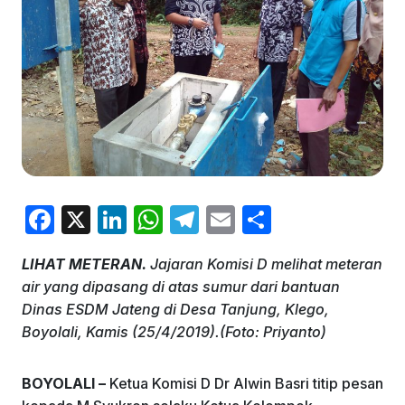
F
X
Li
W
T
E
S
a
n
h
el
m
h
LIHAT METERAN.
Jajaran Komisi D melihat meteran
c
k
at
e
ai
ar
air yang dipasang di atas sumur dari bantuan
e
e
s
gr
l
e
Dinas ESDM Jateng di Desa Tanjung, Klego,
b
dI
A
a
Boyolali, Kamis (25/4/2019).(Foto: Priyanto)
o
n
p
m
BOYOLALI –
Ketua Komisi D Dr Alwin Basri titip pesan
o
p