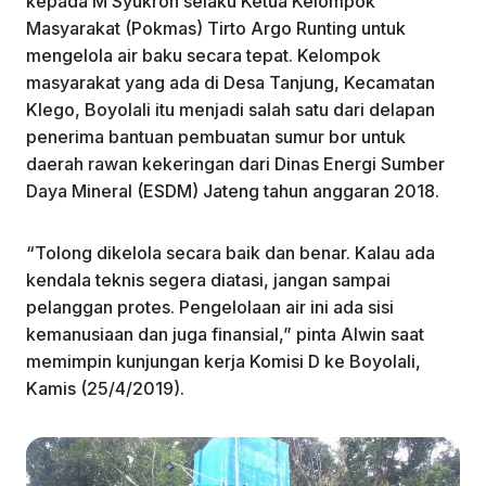
kepada M Syukron selaku Ketua Kelompok
k
Masyarakat (Pokmas) Tirto Argo Runting untuk
mengelola air baku secara tepat. Kelompok
masyarakat yang ada di Desa Tanjung, Kecamatan
Klego, Boyolali itu menjadi salah satu dari delapan
penerima bantuan pembuatan sumur bor untuk
daerah rawan kekeringan dari Dinas Energi Sumber
Daya Mineral (ESDM) Jateng tahun anggaran 2018.
“Tolong dikelola secara baik dan benar. Kalau ada
kendala teknis segera diatasi, jangan sampai
pelanggan protes. Pengelolaan air ini ada sisi
kemanusiaan dan juga finansial,” pinta Alwin saat
memimpin kunjungan kerja Komisi D ke Boyolali,
Kamis (25/4/2019).