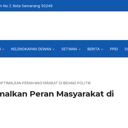
an No.7, Kota Semarang 50249
I
KELENGKAPAN DEWAN
SETWAN
BERITA
PPID
S
 OPTIMALKAN PERAN MASYARAKAT DI BIDANG POLITIK
alkan Peran Masyarakat di