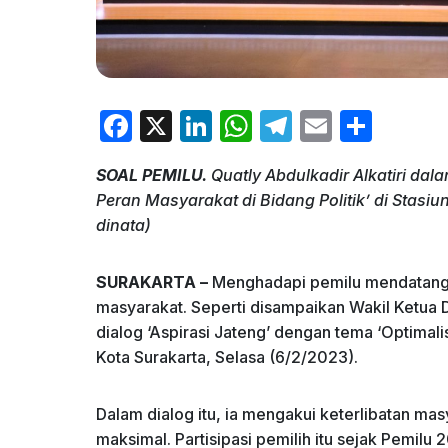
F
X
Li
W
T
E
S
a
n
h
el
m
h
SOAL PEMILU.
Quatly Abdulkadir Alkatiri dal
c
k
at
e
ai
ar
Peran Masyarakat di Bidang Politik’ di Stasiu
e
e
s
gr
l
e
dinata)
b
dI
A
a
o
n
p
m
SURAKARTA –
Menghadapi pemilu mendatang,
masyarakat. Seperti disampaikan Wakil Ketua D
o
p
dialog ‘Aspirasi Jateng’ dengan tema ‘Optimalis
k
Kota Surakarta, Selasa (6/2/2023).
Dalam dialog itu, ia mengakui keterlibatan mas
maksimal. Partisipasi pemilih itu sejak Pemilu