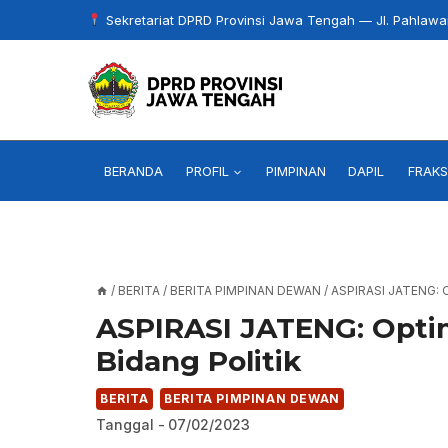
Skip
Sekretariat DPRD Provinsi Jawa Tengah — Jl. Pahlaw
to
content
BERANDA
PROFIL
PIMPINAN
DAPIL
FRAKS
/
BERITA
/
BERITA PIMPINAN DEWAN
/
ASPIRASI JATENG:
ASPIRASI JATENG: Optim
Bidang Politik
BERITA
BERITA PIMPINAN DEWAN
Tanggal -
07/02/2023