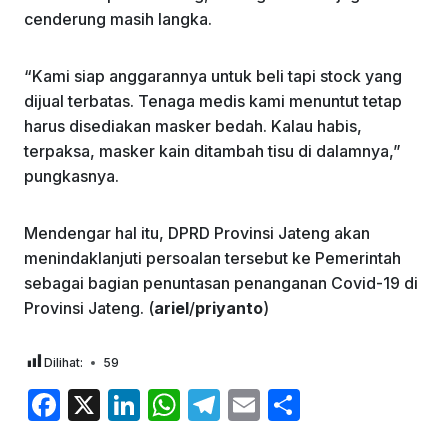
cenderung masih langka.
“Kami siap anggarannya untuk beli tapi stock yang
dijual terbatas. Tenaga medis kami menuntut tetap
harus disediakan masker bedah. Kalau habis,
terpaksa, masker kain ditambah tisu di dalamnya,”
pungkasnya.
Mendengar hal itu, DPRD Provinsi Jateng akan
menindaklanjuti persoalan tersebut ke Pemerintah
sebagai bagian penuntasan penanganan Covid-19 di
Provinsi Jateng. (
ariel
/
priyanto
)
Dilihat:
59
F
X
Li
W
T
E
S
a
n
h
el
m
h