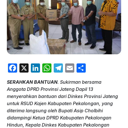
F
X
Li
W
T
E
S
a
n
h
el
m
h
SERAHKAN BANTUAN
. Sukirman bersama
c
k
at
e
ai
ar
Anggota DPRD Provinsi Jateng Dapil 13
e
e
s
gr
l
e
menyerahkan bantuan dari Dinkes Provinsi Jateng
b
dI
A
a
untuk RSUD Kajen Kabupaten Pekalongan, yang
diterima langsung oleh Bupati Asip Cholbihi
o
n
p
m
didampingi Ketua DPRD Kabupaten Pekalongan
o
p
Hindun, Kepala Dinkes Kabupaten Pekalongan