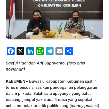
F
X
Li
W
T
E
S
a
n
h
el
m
h
Saeful Hadi dan Arif Supriyanto. (foto ariel
c
k
at
e
ai
ar
noviandri)
e
e
s
gr
l
e
b
dI
A
a
KEBUMEN –
Bawaslu Kabupaten Kebumen saat ini
terus mensosialisasikan pencegahan pelanggaran
o
n
p
m
dalam pilkada. Salah satu upayanya yang patut
o
p
diacungi jempol yakni ada 4 desa yang sepakat
k
untuk menolak praktik politik uang (
money politics
).