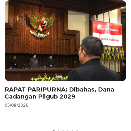
o
n
p
m
o
p
k
RAPAT PARIPURNA: Dibahas, Dana
Cadangan Pilgub 2029
05/08/2026