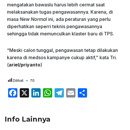
mengatakan bawaslu harus lebih cermat saat
melaksanakan tugas pengawasannya. Karena, di
masa
New Normal
ini, ada peraturan yang perlu
diperhatikan seperri teknis pengawasannya
sehingga tidak memunculkan klaster baru di TPS.
“Meski calon tunggal, pengawasan tetap dilakukan
karena di medsos kampanye cukup aktif,” kata Tri.
(
ariel/priyanto
)
Dilihat:
70
F
X
Li
W
T
E
S
a
n
h
el
m
h
c
k
at
e
ai
ar
Info Lainnya
e
e
s
gr
l
e
b
dI
A
a